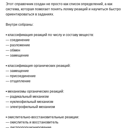
Этот справочник создан не просто как список определений, а как
система, которая помогает понять логику реакций и научиться быстро
ориентироваться в заданиях.
Внутри собраны:
• классификация реакций по числу и составу веществ:
— соединение
— разложение
— обмен
— замещение
• классификация органических реакций:
— замещение
— присоединение
— отщепление
• механизмы органических реакций:
— радикальный механизм
— нуклеофильный механизм
— электрофильный механизм
• окислительно-восстановительные реакции:
— окислитель и восстановитель
— диспропорционирование