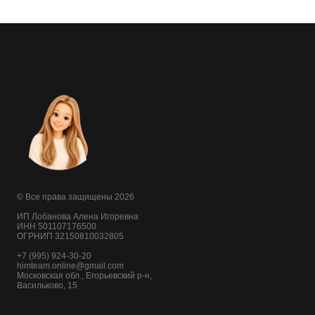
© Все права защищены 2026
ИП Лобанова Алена Игоревна
ИНН
501107176500
ОГРНИП
32150810032805
+7 (995) 924-30-20
himteam.online@gmail.com
Московская обл., Егорьевский р-н,
Васильково, 15